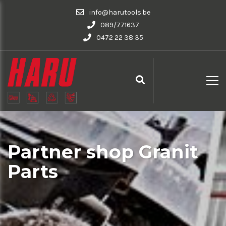
info@harutools.be
089/771637
0472 22 38 35
Partner shop Granit
Parts